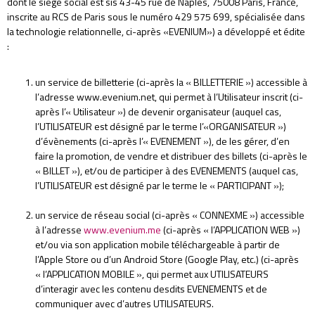
dont le siège social est sis 43-45 rue de Naples, 75008 Paris, France,
inscrite au RCS de Paris sous le numéro 429 575 699, spécialisée dans
la technologie relationnelle, ci-après «EVENIUM») a développé et édite
:
un service de billetterie (ci-après la « BILLETTERIE ») accessible à
l’adresse www.evenium.net, qui permet à l’Utilisateur inscrit (ci-
après l’« Utilisateur ») de devenir organisateur (auquel cas,
l’UTILISATEUR est désigné par le terme l’«ORGANISATEUR »)
d’évènements (ci-après l’« EVENEMENT »), de les gérer, d’en
faire la promotion, de vendre et distribuer des billets (ci-après le
« BILLET »), et/ou de participer à des EVENEMENTS (auquel cas,
l’UTILISATEUR est désigné par le terme le « PARTICIPANT »);
un service de réseau social (ci-après « CONNEXME ») accessible
à l’adresse
www.evenium.me
(ci-après « l’APPLICATION WEB »)
et/ou via son application mobile téléchargeable à partir de
l’Apple Store ou d’un Android Store (Google Play, etc.) (ci-après
« l’APPLICATION MOBILE », qui permet aux UTILISATEURS
d’interagir avec les contenu desdits EVENEMENTS et de
communiquer avec d’autres UTILISATEURS.