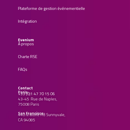
Plateforme de gestion événementielle
Intégration
Evenium
À propos
Charte RSE
FAQs
Contact
Paris:
+33 (0)1 47 70 15 06
43-45 Rue de Naples,
75008 Paris
San Francisco:
440 N Wolfe Rd Sunnyvale,
CA 94085