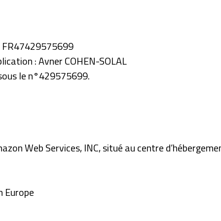
le : FR47429575699
ublication : Avner COHEN-SOLAL
s sous le n°429575699.
Amazon Web Services, INC, situé au centre d’hébergemen
n Europe