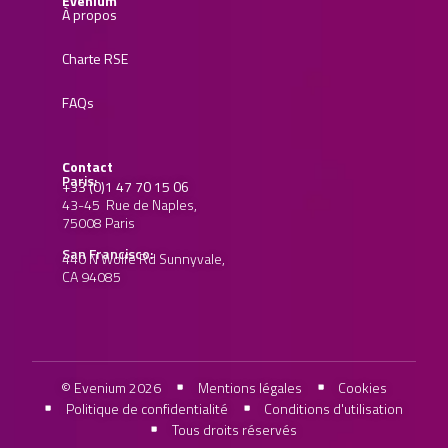
Evenium
À propos
Charte RSE
FAQs
Contact
Paris:
+33 (0)1 47 70 15 06
43-45 Rue de Naples,
75008 Paris
San Francisco:
440 N Wolfe Rd Sunnyvale,
CA 94085
© Evenium 2026
Mentions légales
Cookies
Politique de confidentialité
Conditions d'utilisation
Tous droits réservés