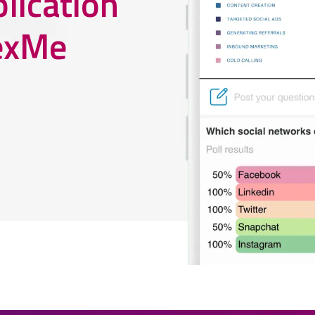
lication
exMe