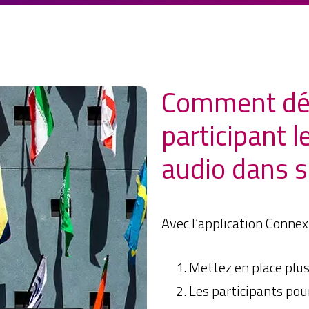
Comment dél
participant l
audio dans s
Avec l’application Conne
Mettez en place plu
Les participants pour