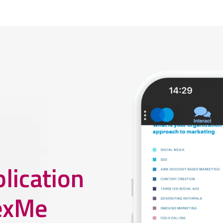
lication
exMe